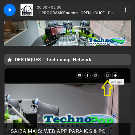
00:00 - 02:00
 com SYNDICAST PROGRAMS
6-08-2026 - SYNDICAST)
OpenHouse - Podcast EP-258 (06-08-2026 - 
Podcast: OPEN HOUSE - Randy Seidman c
DESTAQUES - Technopop-Network
SAIBA MAIS: WEB APP PARA iOS & PC