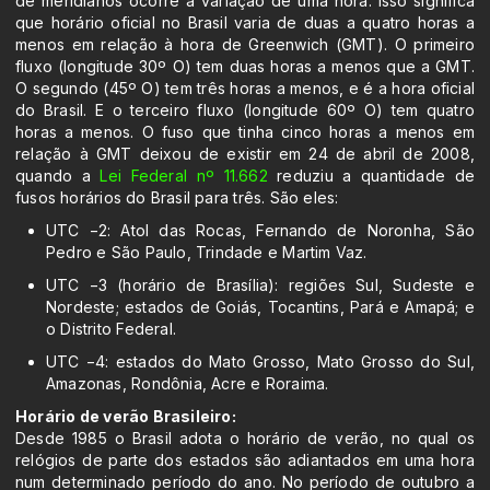
de meridianos ocorre a variação de uma hora. Isso significa
que horário oficial no Brasil varia de duas a quatro horas a
menos em relação à hora de Greenwich (GMT). O primeiro
fluxo (longitude 30º O) tem duas horas a menos que a GMT.
O segundo (45º O) tem três horas a menos, e é a hora oficial
do Brasil. E o terceiro fluxo (longitude 60º O) tem quatro
horas a menos. O fuso que tinha cinco horas a menos em
relação à GMT deixou de existir em 24 de abril de 2008,
quando a
Lei Federal nº 11.662
reduziu a quantidade de
fusos horários do Brasil para três. São eles:
UTC −2: Atol das Rocas, Fernando de Noronha, São
Pedro e São Paulo, Trindade e Martim Vaz.
UTC −3 (horário de Brasília): regiões Sul, Sudeste e
Nordeste; estados de Goiás, Tocantins, Pará e Amapá; e
o Distrito Federal.
UTC −4: estados do Mato Grosso, Mato Grosso do Sul,
Amazonas, Rondônia, Acre e Roraima.
Horário de verão Brasileiro:
Desde 1985 o Brasil adota o horário de verão, no qual os
relógios de parte dos estados são adiantados em uma hora
num determinado período do ano. No período de outubro a