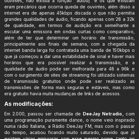
ouvintes, não existia a função "autodj" e os que existiam
eram precários que ocorria queda de ouvintes, além disso a
internet era de apenas 45kbps discada o que não permitia
grandes qualidades de áudio, ficando apenas com 28 a 32k
de qualidade, em termos de audição era semelhante a
escutar uma emissora em ondas curtas como comparativo,
além de ter que determinar um horário de transmissão,
principalmente aos finais de semana, com a chegada da
internet banda larga foi contratada uma banda de 150kbps o
que já começou a dar uma estabilidade de sinal e haver mais
horários que era possível realizar a transmissão, e a
qualidade de áudio pode ser melhorada para 48 a 96k e
com o surgimento de sites de streaming foi utilizado sistemas
de transmissão gratuitos onde pode ser realizado as
transmissões de forma mais seguras e estáveis, mas como
era gratuito havia muita mudanças de links de acessos.
As modificações:
Em 2.000, passou ser chamada de
DeeJay Netradio,
com
uma programação puramente dance, o nome veio inspirado
numa rádio Italiana, a Rádio DeeJay FM, mas com o passar
do tempo, acabou ficando muito saturado, devido que já
existem várias emissoras com esse mesmo nome, tanto no