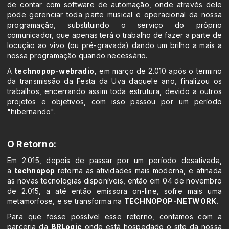
de contar com software de automação, onde através dele
pode gerenciar toda parte musical e operacional da nossa
programação, substituindo o serviço do próprio
comunicador, que apenas terá o trabalho de fazer a parte de
locução ao vivo (ou pré-gravada) dando um brilho a mais a
nossa programação quando necessário.
A
technopop-webradio,
em março de 2.010 após o termino
da transmissão da Festa da Uva daquele ano, finalizou os
trabalhos, encerrando assim toda estrutura, devido a outros
projetos e objetivos, com isso passou por um período
"hibernando".
O Retorno:
Em 2.015, depois de passar por um período desativada,
a
technopop
retorna as atividades mais moderna, e afinada
as novas tecnologias disponíveis, então em 04 de novembro
de 2.015, a até então emissora on-line, sofre mais uma
metamorfose, e se transforma na
TECHNOPOP-NETWORK.
Para que fosse possível esse retorno, contamos com a
parceria da
BRLogic
onde está hospedado o site da nossa