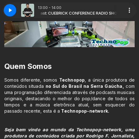
13:00 - 14:00
Podcast: CUEBRICK CONFERENCE RADIO SHOW - Cuebrick
CuebricksConference - Podcast EP-298 (27-07-2026 - S
Quem Somos
Somos diferente, somos
Technopop
, a única produtora de
conteúdos situada
no Sul do Brasil na Serra Gaúcha,
com
uma programação diferenciada através de podcasts musicais
originais, destacando o melhor do pop/dance de todos os
tempos e a música eletrônica atual, sem esquecer do
passado recente, esta é a
Technopop-network.
Seja bem vindo ao mundo da Technopop-network, uma
produtora de conteúdos criada por Rodrigo F. Jornalista,