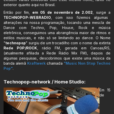
exterior quanto aqui no Brasil.
Então por fim,
em 05 de novembro de 2.002
, surge a
TECHNOPOP-WEBRADIO
, com isso fizemos algumas
alterações na nossa programação, tocando uma mescla de
Dance com Techno, Pop, House, Rock e música
eletrônica, conseguimos uma abrangência maior de ritmos e
estilos musicais, e não só se limitando ao dance. O Nome
"
technopop
" surgiu de um trocadilho com o nome da extinta
Rede POP/ROCK
, rádio FM, gerada em Canoas/RS,
(atualmente afiliada a Rede Rádio Mix FM), depois de
algumas pesquisas, descobrimos que existe uma música da
banda alemã
Kraftwerk
chamada
"Music Non Stop Techno
Pop"
.
Technopop-network / Home Studio:
Em 15
de