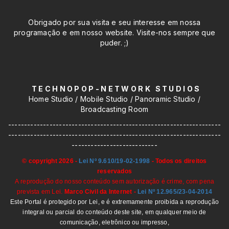
Obrigado por sua visita e seu interesse em nossa
programação e em nosso website. Visite-nos sempre que
puder. ;)
T E C H N O P O P - N E T W O R K S T U D I O S
Home Studio / Mobile Studio / Panoramic Studio /
Broadcasting Room
-------------------------------------------------------------------
-------------------------------------------------------------------
---------------------------
© copyright 2026 -
Lei Nº 9.610/19-02-1998
- Todos os direitos
reservados
A
reprodução do nosso conteúdo sem autorização é crime, com pena
prevista em Lei.
Marco Civil da Internet -
Lei Nº 12.965/23-04-2014
Este Portal é protegido por Lei, e é extremamente proibida a reprodução
integral ou parcial do conteúdo deste site, em qualquer meio de
comunicação, eletrônico ou impresso,