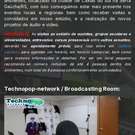
ambientes, localizado na cidade de Caxias do Sul na Serra
Gaúcha/RS, com isso conseguimos estar mais presente nos
eventos locais e regionais bem como receber visitas e
convidados em nosso estúdio, e a realização de novos
projetos de áudio e vídeo.
IMPORTANTE:
As
visitas ao estúdio de ouvintes, grupos
escolares e
universidades
,
entrevistas
,
cursos presenciais
entre
outros assuntos
,
deverão ter
agendamento prévio
, para isso entre em
contato
conosco
para agendar um horário, em horário comercial, bem como
para maiores informações e detalhes. Por ser um local pequeno
recomenda-se número reduzido de até 4 pessoas dentro dos
ambientes, num total de 8 pessoas confortavelmente acomodados.
Technopop-network / Broadcasting Room:
A