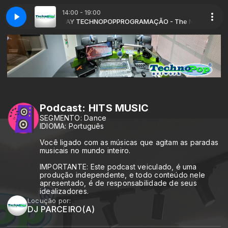
14:00 - 19:00
 Classic com DEEJAY TECHNOPOP
emories (Radio Edit)
Robin Schulz - Memories (Radio Edit)
PROGRAMAÇÃO - The New And The 
Podcast: HITS MUSIC
SEGMENTO: Dance
IDIOMA: Português
Você ligado com as músicas que agitam as paradas
musicais no mundo inteiro.
IMPORTANTE: Este podcast veiculado, é uma
produção independente, e todo conteúdo nele
apresentado, é de responsabilidade de seus
idealizadores.
Locução por:
DJ PARCEIRO(A)