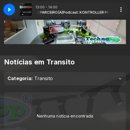
13:00 - 14:00
 RadioShow com DJ PARCEIRO(A)
ssic com DEEJAY TECHNOPOP
gic Sound Radioshow#410
Kontroller Project-Magic Sound Radioshow#410
PROGRAMAÇÃO - The New And The Clas
Podcast: KONTROLLER PROJECT - Magi
Notícias em Transito
Categoria:
Transito
Nenhuma notícia encontrada