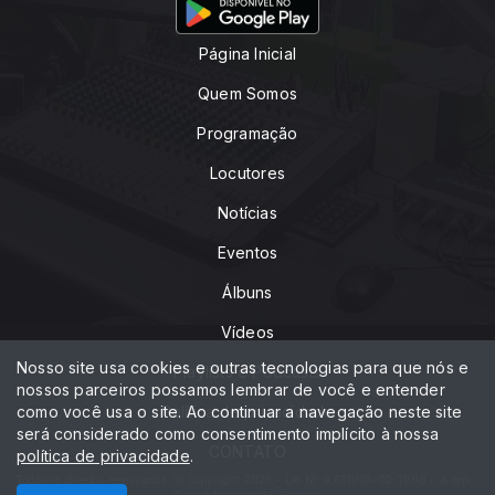
Página Inicial
Quem Somos
Programação
Locutores
Notícias
Eventos
Álbuns
Vídeos
Nosso site usa cookies e outras tecnologias para que nós e
Playlists e Podcasts
nossos parceiros possamos lembrar de você e entender
como você usa o site. Ao continuar a navegação neste site
Política de privacidade
será considerado como consentimento implícito à nossa
CONTATO
política de privacidade
.
Todos os direitos reservados. © copyright 2025 - Lei Nº 9.610/19-02-1998 - A reprodução do nosso conteúdo sem autorização é crime, com pena prevista em Lei.