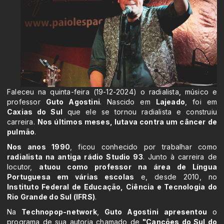
Faleceu na quinta-feira (19-12-2024) o radialista, músico e
professor
Guto Agostini
. Nascido em
Lajeado
, foi em
Caxias do Sul
que ele se tornou radialista e construiu
carreira.
Nos últimos meses, lutava contra um câncer de
pulmão
.
Nos anos 1990
, ficou conhecido por trabalhar como
radialista na antiga rádio Studio 93
. Junto à carreira de
locutor,
atuou como professor na área de Língua
Portuguesa em várias escolas
e, desde 2010, no
Instituto Federal de Educação, Ciência e Tecnologia do
Rio Grande do Sul (IFRS)
.
Na
Technopop-network
,
Guto Agostini
apresentou
o
programa de sua autoria chamado de
"Canções do Sul do