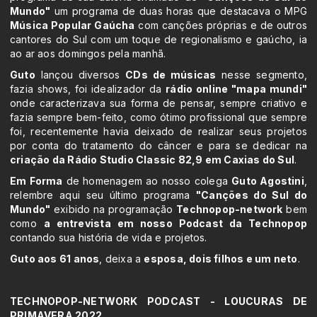
Mundo"
um programa de duas horas que destacava o MPG
Música Popular Gaúcha
com canções próprias e de outros
cantores do Sul com um toque de regionalismo e gaúcho, ia
ao ar aos domingos pela manhã.
Guto
lançou diversos
CDs de músicas
nesse segmento,
fazia shows, foi idealizador da
rádio online "mapa mundi"
onde caracterizava sua forma de pensar, sempre criativo e
fazia sempre bem-feito, como ótimo profissional que sempre
foi, recentemente havia deixado de realizar seus projetos
por conta do tratamento do câncer e para se dedicar na
criação da Rádio Studio Classic 82,9 em Caxias do Sul
.
Em Forma
de homenagem ao nosso colega
Guto Agostini
,
relembre aqui seu último programa
"Canções do Sul do
Mundo"
exibido na programação
Technopop-network
bem
como
a entrevista em nosso Podcast da Technopop
contando sua história de vida e projetos.
Guto aos 61 anos
, deixa a
esposa, dois filhos e um neto
.
TECHNOPOP-NETWORK PODCAST - LOUCURAS DE
PRIMAVERA 2022