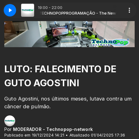
19:00 - 22:00
 com DEEJAY TECHNOPOP
(AMBER BROOS remix)
Yves Deruyter - N M E (AMBER BROOS remix)
PROGRAMAÇÃO - The New And The Classic 
LUTO: FALECIMENTO DE
GUTO AGOSTINI
Guto Agostini, nos últimos meses, lutava contra um
câncer de pulmão.
Por
MODERADOR - Technopop-network
Publicado em 19/12/2024 14:21 • Atualizado 01/04/2025 17:36