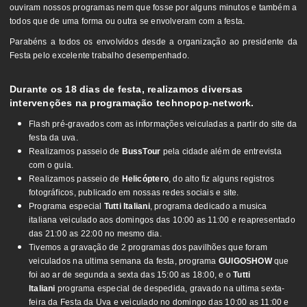
ouviram nossos programas nem que fosse por alguns minutos e também a
todos que de uma forma ou outra se envolveram com a festa.
Parabéns a todos os envolvidos desde a organização ao presidente da
Festa pelo excelente trabalho desempenhado.
Durante os 18 dias de festa, realizamos diversas
intervenções na programação technopop-network.
Flash pré-gravados com as informações veiculadas a partir do site da
festa da uva.
Realizamos passeio de
BussTour
pela cidade além de entrevista
com o guia.
Realizamos passeio de
Helicóptero
, do alto fiz alguns registros
fotográficos, publicado em nossas redes sociais e site.
Programa especial
Tutti Italiani
, programa dedicado a musica
italiana veiculado aos domingos das 10:00 as 11:00 e reapresentado
das 21:00 as 22:00 no mesmo dia.
Tivemos a gravação de 2 programas dos pavilhões que foram
veiculados na ultima semana da festa, programa
GUIGOSHOW
que
foi ao ar de segunda a sexta das 15:00 as 18:00, e o
Tutti
Italiani
programa especial de despedida, gravado na ultima sexta-
feira da Festa da Uva e veiculado no domingo das 10:00 as 11:00 e