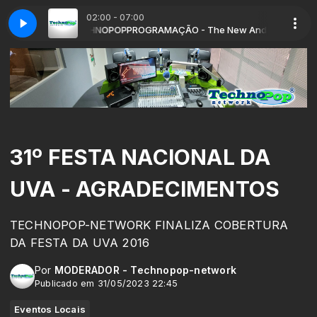
02:00 - 07:00
 DEEJAY TECHNOPOP
m DJ PARCEIRO(A)
trol (Radio Edit)
Forgive MeTommy X Joyia - Control (Radio Edit)
Podcast: FLASHBACK TOP HITS com DJ PARCEIRO(A)
PROGRAMAÇÃO - The New And The Classic com 
31º FESTA NACIONAL DA
UVA - AGRADECIMENTOS
TECHNOPOP-NETWORK FINALIZA COBERTURA
DA FESTA DA UVA 2016
Por
MODERADOR - Technopop-network
Publicado em 31/05/2023 22:45
Eventos Locais